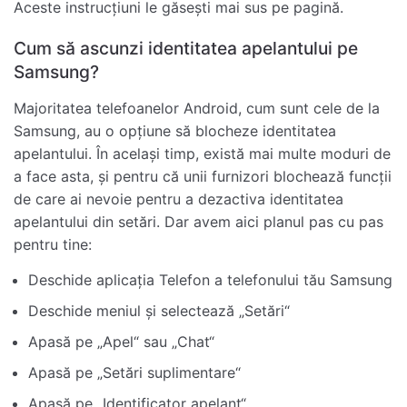
Aceste instrucțiuni le găsești mai sus pe pagină.
Cum să ascunzi identitatea apelantului pe
Samsung?
Majoritatea telefoanelor Android, cum sunt cele de la
Samsung, au o opțiune să blocheze identitatea
apelantului. În același timp, există mai multe moduri de
a face asta, și pentru că unii furnizori blochează funcții
de care ai nevoie pentru a dezactiva identitatea
apelantului din setări. Dar avem aici planul pas cu pas
pentru tine:
Deschide aplicația Telefon a telefonului tău Samsung
Deschide meniul și selectează „Setări“
Apasă pe „Apel“ sau „Chat“
Apasă pe „Setări suplimentare“
Apasă pe „Identificator apelant“