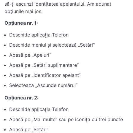
să-ți ascunzi identitatea apelantului. Am adunat
opțiunile mai jos.
Opțiunea nr. 1:
Deschide aplicația Telefon
Deschide meniul și selectează „Setări“
Apasă pe „Apeluri“
Apasă pe „Setări suplimentare“
Apasă pe „Identificator apelant“
Selectează „Ascunde numărul“
Opțiunea nr. 2:
Deschide aplicația Telefon
Apasă pe „Mai multe“ sau pe iconița cu trei puncte
Apasă pe „Setări“