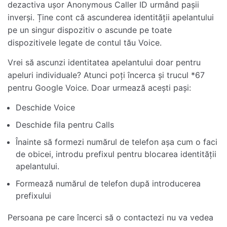
dezactiva ușor Anonymous Caller ID urmând pașii
inverși. Ține cont că ascunderea identității apelantului
pe un singur dispozitiv o ascunde pe toate
dispozitivele legate de contul tău Voice.
Vrei să ascunzi identitatea apelantului doar pentru
apeluri individuale? Atunci poți încerca și trucul *67
pentru Google Voice. Doar urmează acești pași:
Deschide Voice
Deschide fila pentru Calls
Înainte să formezi numărul de telefon așa cum o faci
de obicei, introdu prefixul pentru blocarea identității
apelantului.
Formează numărul de telefon după introducerea
prefixului
Persoana pe care încerci să o contactezi nu va vedea