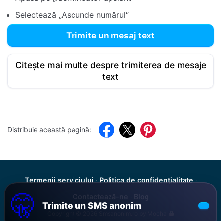
Selectează „Ascunde numărul“
Trimite un mesaj text
Citește mai multe despre trimiterea de mesaje
text
Facebook
Twitter
Pinterest
Distribuie această pagină:
Termenii serviciului
Politica de confidențialitate
·
·
🤫
Contactează-ne
Blog
·
Trimite un SMS anonim
Copyright © 2026 Smsanonim.ro by Mocha