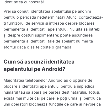
identitatea cunoscută!
Vrei să comuți identitatea apelantului pe anonim
pentru o perioadă nedeterminată? Atunci contactează-
ți furnizorul de servicii și întreabă despre blocarea
permanentă a identității apelantului. Nu uita să întrebi
și despre costuri suplimentare: poate ascunderea
permanentă a identității tale de apelant nu merită
efortul dacă o să te coste o grămadă.
Cum să ascunzi identitatea
apelantului pe Android?
Majoritatea telefoanelor Android au o opțiune de
blocare a identității apelantului pentru a împiedica
numărul tău să apară pe partea destinatarului. Totuși,
există mai multe căi pe care le poți urma, și pentru că
unii operatori blochează funcțiile de care ai nevoie ca