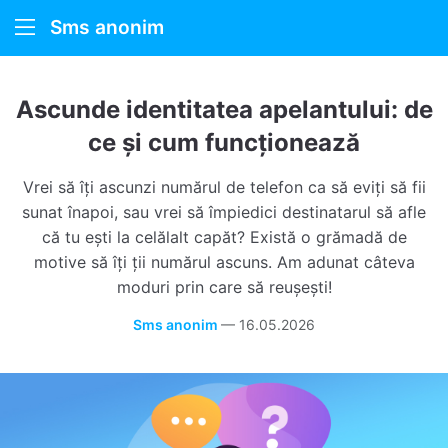
Sms anonim
SMS anonim
Ascunde identitatea apelantului: de
Cum funcționează
ce și cum funcționează
Despre noi
Vrei să îți ascunzi numărul de telefon ca să eviți să fii
sunat înapoi, sau vrei să împiedici destinatarul să afle
că tu ești la celălalt capăt? Există o grămadă de
motive să îți ții numărul ascuns. Am adunat câteva
moduri prin care să reușești!
Sms anonim
—
16.05.2026