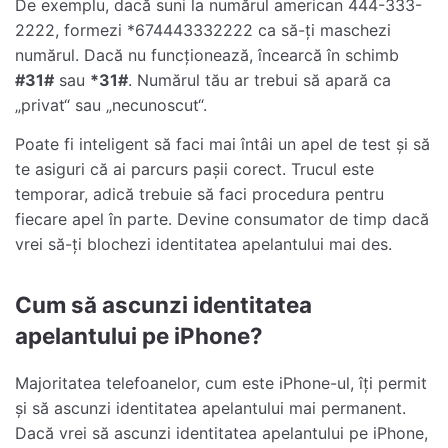
De exemplu, dacă suni la numărul american 444-333-
2222, formezi *674443332222 ca să-ți maschezi
numărul. Dacă nu funcționează, încearcă în schimb
#31#
sau
*31#
. Numărul tău ar trebui să apară ca
„privat“ sau „necunoscut“.
Poate fi inteligent să faci mai întâi un apel de test și să
te asiguri că ai parcurs pașii corect. Trucul este
temporar, adică trebuie să faci procedura pentru
fiecare apel în parte. Devine consumator de timp dacă
vrei să-ți blochezi identitatea apelantului mai des.
Cum să ascunzi identitatea
apelantului pe iPhone?
Majoritatea telefoanelor, cum este iPhone-ul, îți permit
și să ascunzi identitatea apelantului mai permanent.
Dacă vrei să ascunzi identitatea apelantului pe iPhone,