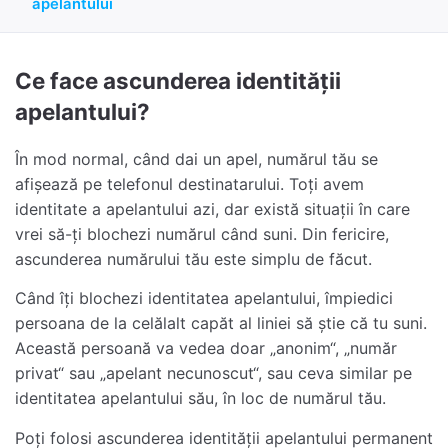
apelantului
Ce face ascunderea identității
apelantului?
În mod normal, când dai un apel, numărul tău se
afișează pe telefonul destinatarului. Toți avem
identitate a apelantului azi, dar există situații în care
vrei să-ți blochezi numărul când suni. Din fericire,
ascunderea numărului tău este simplu de făcut.
Când îți blochezi identitatea apelantului, împiedici
persoana de la celălalt capăt al liniei să știe că tu suni.
Această persoană va vedea doar „anonim“, „număr
privat“ sau „apelant necunoscut“, sau ceva similar pe
identitatea apelantului său, în loc de numărul tău.
Poți folosi ascunderea identității apelantului permanent