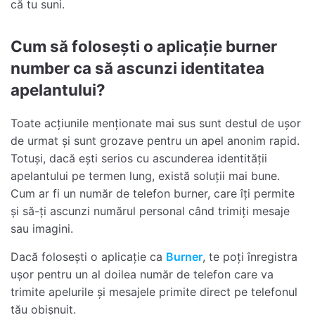
că tu suni.
Cum să folosești o aplicație burner
number ca să ascunzi identitatea
apelantului?
Toate acțiunile menționate mai sus sunt destul de ușor
de urmat și sunt grozave pentru un apel anonim rapid.
Totuși, dacă ești serios cu ascunderea identității
apelantului pe termen lung, există soluții mai bune.
Cum ar fi un număr de telefon burner, care îți permite
și să-ți ascunzi numărul personal când trimiți mesaje
sau imagini.
Dacă folosești o aplicație ca
Burner
, te poți înregistra
ușor pentru un al doilea număr de telefon care va
trimite apelurile și mesajele primite direct pe telefonul
tău obișnuit.