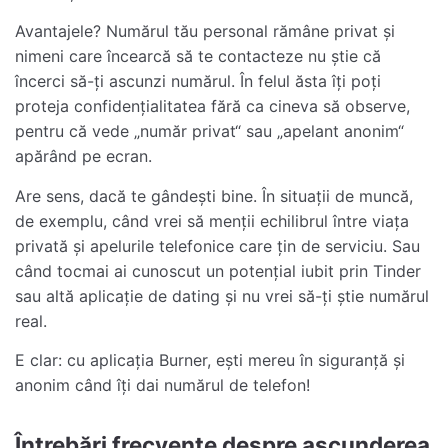
Avantajele? Numărul tău personal rămâne privat și
nimeni care încearcă să te contacteze nu știe că
încerci să-ți ascunzi numărul. În felul ăsta îți poți
proteja confidențialitatea fără ca cineva să observe,
pentru că vede „număr privat“ sau „apelant anonim“
apărând pe ecran.
Are sens, dacă te gândești bine. În situații de muncă,
de exemplu, când vrei să menții echilibrul între viața
privată și apelurile telefonice care țin de serviciu. Sau
când tocmai ai cunoscut un potențial iubit prin Tinder
sau altă aplicație de dating și nu vrei să-ți știe numărul
real.
E clar: cu aplicația Burner, ești mereu în siguranță și
anonim când îți dai numărul de telefon!
Întrebări frecvente despre ascunderea