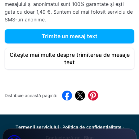
mesajului și anonimatul sunt 100% garantate și ești
gata cu doar 1,49 €. Suntem cel mai folosit serviciu de
SMS-uri anonime.
Trimite un mesaj text
Citește mai multe despre trimiterea de mesaje
text
Facebook
Twitter
Pinterest
Distribuie această pagină:
Termenii serviciului
Politica de confidențialitate
·
·
Contactează-ne
Blog
·