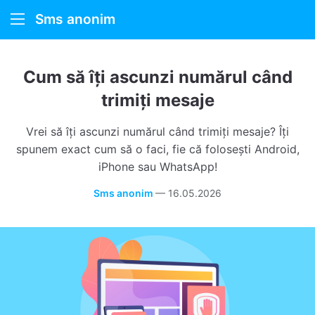
Sms anonim
SMS anonim
Cum să îți ascunzi numărul când
Cum funcționează
trimiți mesaje
Despre noi
Vrei să îți ascunzi numărul când trimiți mesaje? Îți
spunem exact cum să o faci, fie că folosești Android,
iPhone sau WhatsApp!
Sms anonim
—
16.05.2026