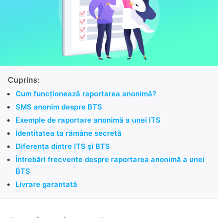
Cuprins:
Cum funcționează raportarea anonimă?
SMS anonim despre BTS
Exemple de raportare anonimă a unei ITS
Identitatea ta rămâne secretă
Diferența dintre ITS și BTS
Întrebări frecvente despre raportarea anonimă a unei
BTS
Livrare garantată