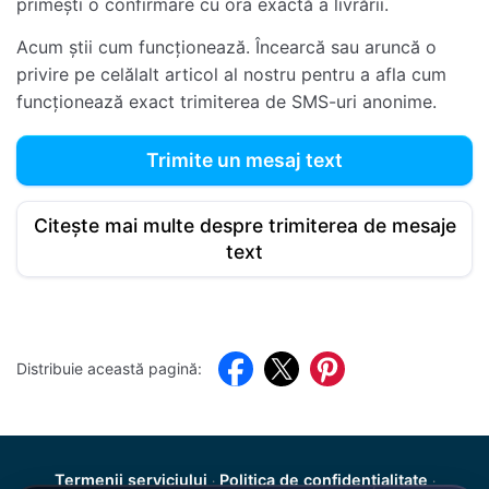
primești o confirmare cu ora exactă a livrării.
Acum știi cum funcționează. Încearcă sau aruncă o
privire pe celălalt articol al nostru pentru a afla cum
funcționează exact trimiterea de SMS-uri anonime.
Trimite un mesaj text
Citește mai multe despre trimiterea de mesaje
text
Facebook
Twitter
Pinterest
Distribuie această pagină:
Termenii serviciului
Politica de confidențialitate
·
·