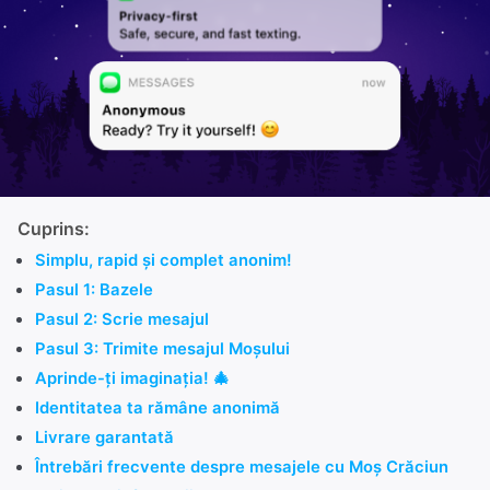
Cuprins:
Simplu, rapid și complet anonim!
Pasul 1: Bazele
Pasul 2: Scrie mesajul
Pasul 3: Trimite mesajul Moșului
Aprinde-ți imaginația! 🎄
Identitatea ta rămâne anonimă
Livrare garantată
Întrebări frecvente despre mesajele cu Moș Crăciun