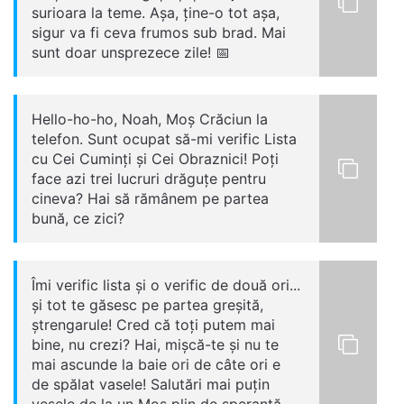
surioara la teme. Așa, ține-o tot așa,
sigur va fi ceva frumos sub brad. Mai
sunt doar unsprezece zile! 📅
Hello-ho-ho, Noah, Moș Crăciun la
telefon. Sunt ocupat să-mi verific Lista
cu Cei Cuminți și Cei Obraznici! Poți
face azi trei lucruri drăguțe pentru
cineva? Hai să rămânem pe partea
bună, ce zici?
Îmi verific lista și o verific de două ori...
și tot te găsesc pe partea greșită,
ștrengarule! Cred că toți putem mai
bine, nu crezi? Hai, mișcă-te și nu te
mai ascunde la baie ori de câte ori e
de spălat vasele! Salutări mai puțin
vesele de la un Moș plin de speranță