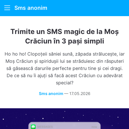
Sms anonim
SMS anonim
Trimite un SMS magic de la Moș
Cum funcționează
Crăciun în 3 pași simpli
Despre noi
Ho ho ho! Clopoțeii săniei sună, zăpada strălucește, iar
Moș Crăciun și spiridușii lui se străduiesc din răsputeri
să găsească darurile perfecte pentru tine și cei dragi.
De ce să nu îi ajuți să facă acest Crăciun cu adevărat
special?
Sms anonim
—
17.05.2026