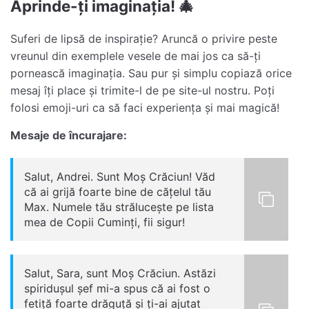
Aprinde-ți imaginația! 🎄
Suferi de lipsă de inspirație? Aruncă o privire peste
vreunul din exemplele vesele de mai jos ca să-ți
pornească imaginația. Sau pur și simplu copiază orice
mesaj îți place și trimite-l de pe site-ul nostru. Poți
folosi emoji-uri ca să faci experiența și mai magică!
Mesaje de încurajare:
Salut, Andrei. Sunt Moș Crăciun! Văd
că ai grijă foarte bine de cățelul tău
Max. Numele tău strălucește pe lista
mea de Copii Cuminți, fii sigur!
Salut, Sara, sunt Moș Crăciun. Astăzi
spiridușul șef mi-a spus că ai fost o
fetiță foarte drăguță și ți-ai ajutat