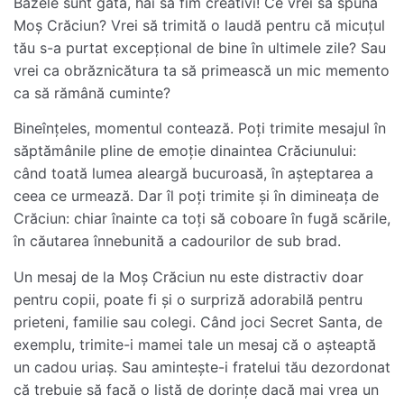
Bazele sunt gata, hai să fim creativi! Ce vrei să spună
Moș Crăciun? Vrei să trimită o laudă pentru că micuțul
tău s-a purtat excepțional de bine în ultimele zile? Sau
vrei ca obrăznicătura ta să primească un mic memento
ca să rămână cuminte?
Bineînțeles, momentul contează. Poți trimite mesajul în
săptămânile pline de emoție dinaintea Crăciunului:
când toată lumea aleargă bucuroasă, în așteptarea a
ceea ce urmează. Dar îl poți trimite și în dimineața de
Crăciun: chiar înainte ca toți să coboare în fugă scările,
în căutarea înnebunită a cadourilor de sub brad.
Un mesaj de la Moș Crăciun nu este distractiv doar
pentru copii, poate fi și o surpriză adorabilă pentru
prieteni, familie sau colegi. Când joci Secret Santa, de
exemplu, trimite-i mamei tale un mesaj că o așteaptă
un cadou uriaș. Sau amintește-i fratelui tău dezordonat
că trebuie să facă o listă de dorințe dacă mai vrea un